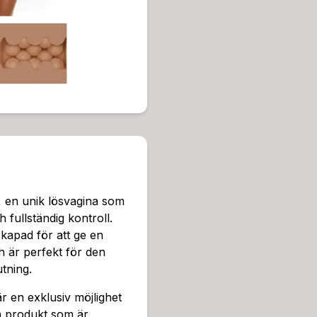
ch behaglig känsla. SuperSk
upplevelse, samtidigt som de
en ligger i dess unika des
varierande mönster, vilket
skiljer sig markant från trad
varje passage bygger upp fö
n. Genom justerbart tryck, 
finjustera stimulansen efte
njutning till en mjukare, 
mer spännande med möjligh
ve Warmer (tillgänglig som
a som förstärker realismen
n, en unik lösvagina som
al frihet kan du fästa den 
h fullständig kontroll.
nder duschen eller i badet.
skapad för att ge en
nsidan med rikligt av Flesh
ch är perfekt för den
h skön. Den totala längden 
tning.
användbar insida på 23 cm, v
ka och upptäcka alla dess 
är en exklusiv möjlighet
en vanlig ficklampa, gör de
n produkt som är