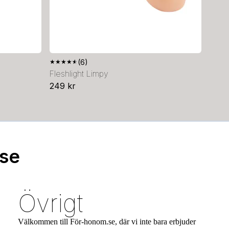
★
★
★
★
★
(6)
Fleshlight Limpy
249 kr
.se
Övrigt
Välkommen till För-honom.se, där vi inte bara erbjuder