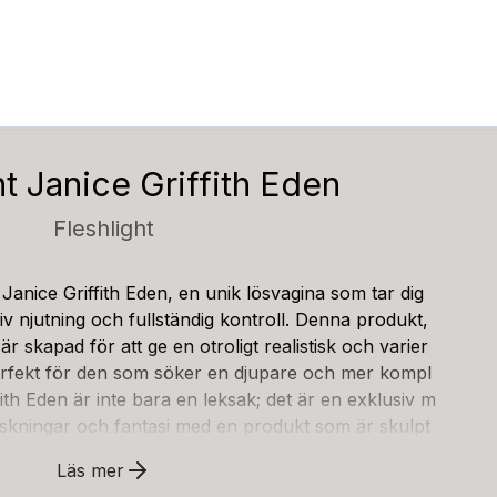
ht Janice Griffith Eden
Fleshlight
 Janice Griffith Eden, en unik lösvagina som tar dig
nsiv njutning och fullständig kontroll. Denna produkt,
är skapad för att ge en otroligt realistisk och varier
erfekt för den som söker en djupare och mer kompl
fith Eden är inte bara en leksak; det är en exklusiv m
önskningar och fantasi med en produkt som är skulpt
oppen är tillverkad av vårt patenterade SuperSkin-m
Läs mer
tiskt som smekande hud och skapar en otroligt trygg o