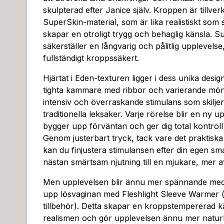
skulpterad efter Janice själv. Kroppen är tillve
SuperSkin-material, som är lika realistiskt so
skapar en otroligt trygg och behaglig känsla. S
säkerställer en långvarig och pålitlig upplevelse
fullständigt kroppssäkert.
Hjärtat i Eden-texturen ligger i dess unika desi
tighta kammare med ribbor och varierande möns
intensiv och överraskande stimulans som skiljer
traditionella leksaker. Varje rörelse blir en ny 
bygger upp förväntan och ger dig total kontroll 
Genom justerbart tryck, tack vare det praktiska
kan du finjustera stimulansen efter din egen sma
nästan smärtsam njutning till en mjukare, mer 
Men upplevelsen blir ännu mer spännande med 
upp lösvaginan med Fleshlight Sleeve Warmer (t
tillbehör). Detta skapar en kroppstempererad k
realismen och gör upplevelsen ännu mer naturli