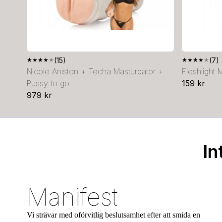
★
★
★
★
★
(15)
★
★
★
★
★
(7)
Nicole Aniston + Techa Masturbator +
Fleshlight 
Pussy to go
159 kr
979 kr
In
Manifest
Vi strävar med oförvitlig beslutsamhet efter att smida en