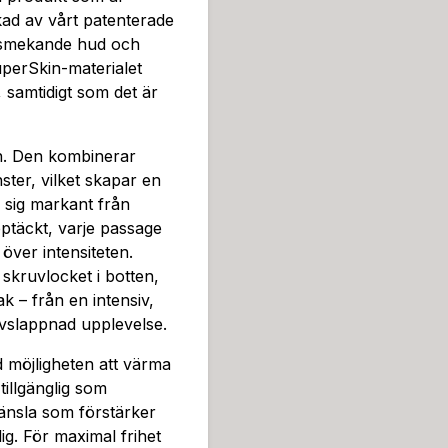
ce Griffith själv har appli
rkad av vårt patenterade
vitet och personlighet.Vi er
m smekande hud och
d inom 90 dagar, får du pen
uperSkin-materialet
än bara en sexleksak; det är
, samtidigt som det är
värld av intensiv, äkta och f
och låt fantasin styra.
gn. Den kombinerar
ter, vilket skapar en
 sig markant från
upptäckt, varje passage
över intensiteten.
 skruvlocket i botten,
k – från en intensiv,
avslappnad upplevelse.
möjligheten att värma
illgänglig som
änsla som förstärker
g. För maximal frihet