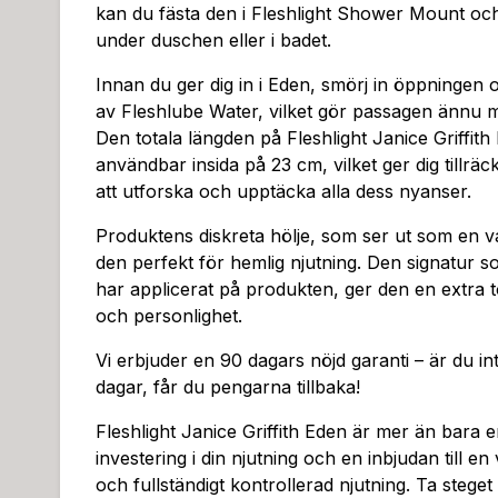
kan du fästa den i Fleshlight Shower Mount och
under duschen eller i badet.
Innan du ger dig in i Eden, smörj in öppningen o
av Fleshlube Water, vilket gör passagen ännu m
Den totala längden på Fleshlight Janice Griffit
användbar insida på 23 cm, vilket ger dig tillrä
att utforska och upptäcka alla dess nyanser.
Produktens diskreta hölje, som ser ut som en va
den perfekt för hemlig njutning. Den signatur so
har applicerat på produkten, ger den en extra t
och personlighet.
Vi erbjuder en 90 dagars nöjd garanti – är du in
dagar, får du pengarna tillbaka!
Fleshlight Janice Griffith Eden är mer än bara e
investering i din njutning och en inbjudan till en 
och fullständigt kontrollerad njutning. Ta steget 