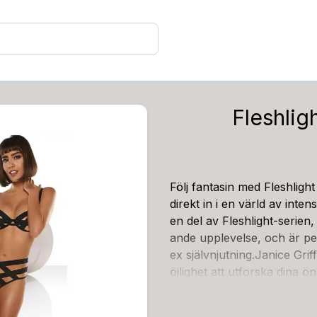
Fleshlig
Följ fantasin med Fleshlight
direkt in i en värld av inte
en del av Fleshlight-serien, 
ande upplevelse, och är p
ex självnjutning.Janice Grif
öjlighet att utforska dina 
erad efter Janice själv. Kr
aterial, som är lika realis