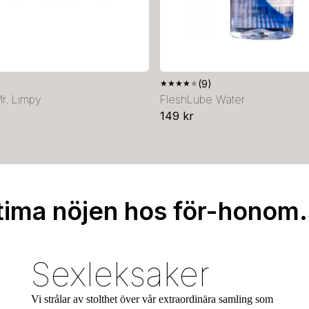
★
★
★
★
★
(9)
Mr. Limpy
FleshLube Water
149 kr
tima nöjen hos för-honom
Sexleksaker
Vi strålar av stolthet över vår extraordinära samling som