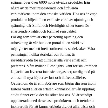
spänner över över 6000 noga utvalda produkter från
några av de mest respekterade och åtråvärda
varumärkena inom den erotiska världen. Hos oss är varje
produkt en biljett till en exklusiv värld av njutning och
spänning, där Sinful och Fleshlights sätter tonen för
enastående kvalitet och förfinad sensualitet.
För dig som strävar efter personlig njutning och
utforskning är vår butik en portal till en värld av
möjligheter med ett brett sortiment av sexleksaker. Våra
penisringar, i olika storlekar och former, är
skräddarsydda för att tillfredsställa varje smak och
preferens. Våra hyllade Fleshlights, känt för sin kraft och
kapacitet att leverera intensiva orgasmer, tar dig med på
en resa till nya höjder av lust och tillfredsställelse.
Oavsett om du är en nybörjare som börjar din resa inom
lustens värld eller en erfaren konnässör, är vårt uppdrag
att du finner exakt det du söker hos oss. Vi är ständigt
uppdaterade med de senaste produkterna och trenderna
inom erotik för att kunna erbjuda dig det allra bästa och