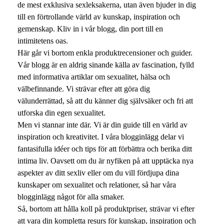
de mest exklusiva sexleksakerna, utan även bjuder in dig
till en förtrollande värld av kunskap, inspiration och
gemenskap. Kliv in i vår blogg, din port till en
intimitetens oas.
Här går vi bortom enkla produktrecensioner och guider.
Vår blogg är en aldrig sinande källa av fascination, fylld
med informativa artiklar om sexualitet, hälsa och
välbefinnande. Vi strävar efter att göra dig
välunderrättad, så att du känner dig självsäker och fri att
utforska din egen sexualitet.
Men vi stannar inte där. Vi är din guide till en värld av
inspiration och kreativitet. I våra blogginlägg delar vi
fantasifulla idéer och tips för att förbättra och berika ditt
intima liv. Oavsett om du är nyfiken på att upptäcka nya
aspekter av ditt sexliv eller om du vill fördjupa dina
kunskaper om sexualitet och relationer, så har våra
blogginlägg något för alla smaker.
Så, bortom att hålla koll på produktpriser, strävar vi efter
att vara din kompletta resurs för kunskap, inspiration och