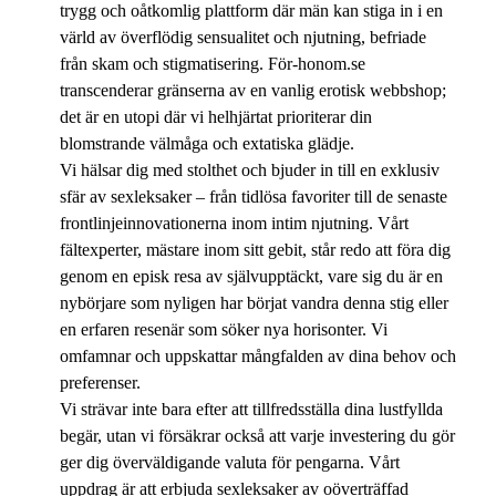
trygg och oåtkomlig plattform där män kan stiga in i en
värld av överflödig sensualitet och njutning, befriade
från skam och stigmatisering. För-honom.se
transcenderar gränserna av en vanlig erotisk webbshop;
det är en utopi där vi helhjärtat prioriterar din
blomstrande välmåga och extatiska glädje.
Vi hälsar dig med stolthet och bjuder in till en exklusiv
sfär av sexleksaker – från tidlösa favoriter till de senaste
frontlinjeinnovationerna inom intim njutning. Vårt
fältexperter, mästare inom sitt gebit, står redo att föra dig
genom en episk resa av självupptäckt, vare sig du är en
nybörjare som nyligen har börjat vandra denna stig eller
en erfaren resenär som söker nya horisonter. Vi
omfamnar och uppskattar mångfalden av dina behov och
preferenser.
Vi strävar inte bara efter att tillfredsställa dina lustfyllda
begär, utan vi försäkrar också att varje investering du gör
ger dig överväldigande valuta för pengarna. Vårt
uppdrag är att erbjuda sexleksaker av oöverträffad