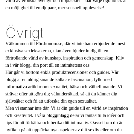
värld av erotiska äventyr och upptäckter – där varje ögonblick är
en möjlighet till en djupare, mer sensuell upplevelse!
Övrigt
Välkommen till För-honom.se, där vi inte bara erbjuder de mest
exklusiva sexleksakerna, utan även bjuder in dig till en
förtrollande värld av kunskap, inspiration och gemenskap. Kliv
in i vår blogg, din port till en intimitetens oas.
Här går vi bortom enkla produktrecensioner och guider. Vår
blogg är en aldrig sinande källa av fascination, fylld med
informativa artiklar om sexualitet, hälsa och välbefinnande. Vi
strävar efter att göra dig välunderrättad, så att du känner dig
självsäker och fri att utforska din egen sexualitet.
Men vi stannar inte där. Vi är din guide till en värld av inspiration
och kreativitet. I våra blogginlägg delar vi fantasifulla idéer och
tips för att förbättra och berika ditt intima liv. Oavsett om du är
nyfiken på att upptäcka nya aspekter av ditt sexliv eller om du