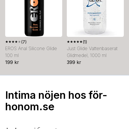
★
★
★
★
★
(7)
★
★
★
★
★
(1)
EROS Anal Silicone Glide
Just Glide Vattenbaserat
100 ml
Glidmedel, 1000 ml
199 kr
399 kr
Intima nöjen hos för-
honom.se