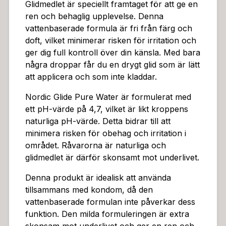
behaglig upplevelseNordic Glide Pure Water är ett ek
Glidmedlet är speciellt framtaget för att ge en
onomiskt vattenbaserat glidmedel i en praktisk tub på
ren och behaglig upplevelse. Denna
150 ml. Detta diskreta glidmedel är tillverkat i Sverige o
vattenbaserade formula är fri från färg och
ch är perfekt för dig som söker en ren och naturlig k
doft, vilket minimerar risken för irritation och
änsla. Med hela 150 ml får du mycket glid för pengarn
ger dig full kontroll över din känsla. Med bara
a, vilket gör det till ett smart val.Glidmedlet är speciellt
några droppar får du en drygt glid som är lätt
framtaget för att ge en ren och behaglig upplevelse.
att applicera och som inte kladdar.
Denna vattenbaserade formula är fri från färg och do
Nordic Glide Pure Water är formulerat med
ft, vilket minimerar risken för irritation och ger dig full
ett pH-värde på 4,7, vilket är likt kroppens
kontroll över din känsla. Med bara några droppar får
naturliga pH-värde. Detta bidrar till att
du en drygt glid som är lätt att applicera och som inte
minimera risken för obehag och irritation i
kladdar. Denna konsistens är idealisk för precision oc
området. Råvarorna är naturliga och
h en smidig rörelse, vilket är särskilt viktigt vid utforsk
glidmedlet är därför skonsamt mot underlivet.
ande och njutning.Nordic Glide Pure Water är formule
rat med ett pH-värde på 4,7, vilket är likt kroppens na
Denna produkt är idealisk att använda
turliga pH-värde. Detta bidrar till att minimera risken f
tillsammans med kondom, då den
ör obehag och irritation i området. Råvarorna är natu
vattenbaserade formulan inte påverkar dess
rliga och glidmedlet är därför skonsamt mot underlive
funktion. Den milda formuleringen är extra
t. Denna skonsamhet är avgörande för att skapa en tr