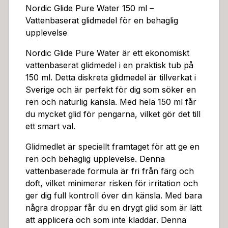
Nordic Glide Pure Water 150 ml –
na produkt är ett måste för alla som söker en mer int
Vattenbaserat glidmedel för en behaglig
ensiv och behaglig upplevelse.Denna produkt är en in
upplevelse
vestering i din välbefinnande och din intimitet.Denna p
rodukt är en del av din personliga ritual för njutning.P
Nordic Glide Pure Water är ett ekonomiskt
roduktens egenskaper:Typ: Vattenbaserat glidmedelVo
vattenbaserat glidmedel i en praktisk tub på
lym: 150 mlForm: EkonomitubEgenskaper: Diskret, fri
150 ml. Detta diskreta glidmedel är tillverkat i
från färg och doft, pH-balanserat, skonsam mot unde
Sverige och är perfekt för dig som söker en
rlivetAnvändning: Idealisk för användning med kondo
ren och naturlig känsla. Med hela 150 ml får
m
du mycket glid för pengarna, vilket gör det till
ett smart val.
Glidmedlet är speciellt framtaget för att ge en
ren och behaglig upplevelse. Denna
vattenbaserade formula är fri från färg och
doft, vilket minimerar risken för irritation och
ger dig full kontroll över din känsla. Med bara
några droppar får du en drygt glid som är lätt
att applicera och som inte kladdar. Denna