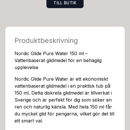
TILL BUTIK
aturliga pH-värde. Detta bidrar till att minimera risken
för obehag och irritation i området.Råvarorna är natu
rliga och glidmedlet är därför skonsamt mot underlive
t.Denna produkt är idealisk att använda tillsammans m
ed kondom, då den vattenbaserade formulan inte påv
Produktbeskrivning
erkar dess funktion.Den milda formuleringen är extra
skonsam mot underlivet och ger en ren och behaglig
Nordic Glide Pure Water 150 ml –
känsla.Nordic Glide Pure Water är ett utmärkt val för
Vattenbaserat glidmedel för en behaglig
dig som värdesätter kvalitet och diskretion.Med sin en
upplevelse
kla applicering och rena känsla, ger den dig en trygg
och njutbar upplevelse.Denna produkt passar perfekt
Nordic Glide Pure Water är ett ekonomiskt
för dig som vill utforska din intimitet med en säker och
vattenbaserat glidmedel i en praktisk tub på
skonsam lösning.Produktens egenskaper:Typ: Vattenb
150 ml. Detta diskreta glidmedel är tillverkat i
aserat glidmedel Volym: 150 ml Form: Ekonomitub Ege
Sverige och är perfekt för dig som söker en
nskaper: Diskret, fri från färg och doft, pH-balansera
ren och naturlig känsla. Med hela 150 ml får
t, skonsam mot underlivet Användning: Idealisk för an
du mycket glid för pengarna, vilket gör det till
vändning med kondomKategorin: GlidmedelNordic Glid
ett smart val.
e Pure Water 150 ml – Vattenbaserat glidmedel för en