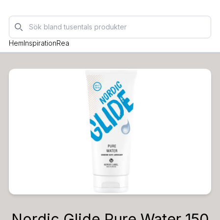
Sök
Hem
Inspiration
Rea
Nordic Glide Pure Water 150