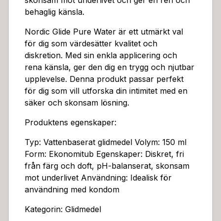
skonsam mot underlivet och ger en ren och
ygg och behaglig miljö, där fokus ligger på njutning oc
behaglig känsla.
h avslappning. Glidmedlet bidrar till en mjuk och smidi
g känsla, vilket ökar den totala njutningsupplevelsen.
Nordic Glide Pure Water är ett utmärkt val
Denna produkt är idealisk att använda tillsammans me
för dig som värdesätter kvalitet och
d kondom, då den vattenbaserade formulan inte påve
diskretion. Med sin enkla applicering och
rkar dess funktion. Den milda formuleringen är extra
rena känsla, ger den dig en trygg och njutbar
skonsam mot underlivet och ger en ren och behaglig
upplevelse. Denna produkt passar perfekt
känsla. Kombinationen av Nordic Glide Pure Water oc
för dig som vill utforska din intimitet med en
h en kondom ger en kombination av skydd och ökad
säker och skonsam lösning.
glid, vilket är en viktig faktor för många.Denna kombin
Produktens egenskaper:
ation möjliggör en djupare och mer intim upplevelse, d
är både säkerhet och njutning prioriteras.Nordic Glide
Typ: Vattenbaserat glidmedel Volym: 150 ml
Pure Water är ett utmärkt val för dig som värdesätter
Form: Ekonomitub Egenskaper: Diskret, fri
kvalitet och diskretion. Med sin enkla applicering och
från färg och doft, pH-balanserat, skonsam
rena känsla, ger den dig en trygg och njutbar uppleve
mot underlivet Användning: Idealisk för
lse. Denna produkt passar perfekt för dig som vill utf
användning med kondom
orska din intimitet med en säker och skonsam lösning.
Denna produkt är designad för att förstärka den natu
Kategorin: Glidmedel
rliga känslan och ge dig kontroll över din njutning.Den