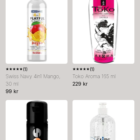
★
★
★
★
★
(1)
★
★
★
★
★
(1)
Swiss Navy 4in1 Mango,
Toko Aroma 165 ml
30 ml
229 kr
99 kr