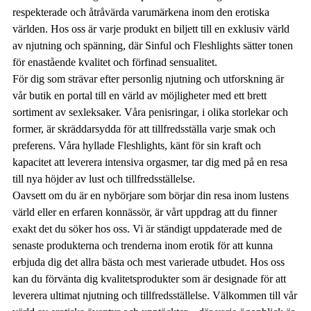
respekterade och åtråvärda varumärkena inom den erotiska
världen. Hos oss är varje produkt en biljett till en exklusiv värld
av njutning och spänning, där Sinful och Fleshlights sätter tonen
för enastående kvalitet och förfinad sensualitet.
För dig som strävar efter personlig njutning och utforskning är
vår butik en portal till en värld av möjligheter med ett brett
sortiment av sexleksaker. Våra penisringar, i olika storlekar och
former, är skräddarsydda för att tillfredsställa varje smak och
preferens. Våra hyllade Fleshlights, känt för sin kraft och
kapacitet att leverera intensiva orgasmer, tar dig med på en resa
till nya höjder av lust och tillfredsställelse.
Oavsett om du är en nybörjare som börjar din resa inom lustens
värld eller en erfaren konnässör, är vårt uppdrag att du finner
exakt det du söker hos oss. Vi är ständigt uppdaterade med de
senaste produkterna och trenderna inom erotik för att kunna
erbjuda dig det allra bästa och mest varierade utbudet. Hos oss
kan du förvänta dig kvalitetsprodukter som är designade för att
leverera ultimat njutning och tillfredsställelse. Välkommen till vår