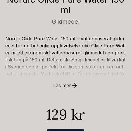
ml
Glidmedel
Nordic Glide Pure Water 150 ml – Vattenbaserat glidm
edel för en behaglig upplevelseNordic Glide Pure Wat
er är ett ekonomiskt vattenbaserat glidmedel i en prak
tisk tub på 150 ml. Detta diskreta glidmedel är tillverkat
i Sverige och är perfekt för dig som söker en ren och
naturlig känsla. Med hela 150 ml får du mycket glid fö
r pengarna, vilket gör det till ett smart val.Glidmedlet ä
Läs mer
r speciellt framtaget för att ge en ren och behaglig up
plevelse. Denna vattenbaserade formula är fri från fä
rg och doft, vilket minimerar risken för irritation och g
129 kr
er dig full kontroll över din känsla. Med bara några dr
oppar får du en drygt glid som är lätt att applicera oc
h som inte kladdar.Nordic Glide Pure Water är formul
erat med ett pH-värde på 4,7, vilket är likt kroppens n