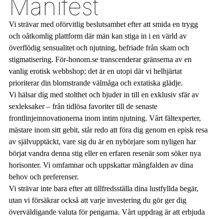
Manifest
Vi strävar med oförvitlig beslutsamhet efter att smida en trygg
och oåtkomlig plattform där män kan stiga in i en värld av
överflödig sensualitet och njutning, befriade från skam och
stigmatisering. För-honom.se transcenderar gränserna av en
vanlig erotisk webbshop; det är en utopi där vi helhjärtat
prioriterar din blomstrande välmåga och extatiska glädje.
Vi hälsar dig med stolthet och bjuder in till en exklusiv sfär av
sexleksaker – från tidlösa favoriter till de senaste
frontlinjeinnovationerna inom intim njutning. Vårt fältexperter,
mästare inom sitt gebit, står redo att föra dig genom en episk resa
av självupptäckt, vare sig du är en nybörjare som nyligen har
börjat vandra denna stig eller en erfaren resenär som söker nya
horisonter. Vi omfamnar och uppskattar mångfalden av dina
behov och preferenser.
Vi strävar inte bara efter att tillfredsställa dina lustfyllda begär,
utan vi försäkrar också att varje investering du gör ger dig
överväldigande valuta för pengarna. Vårt uppdrag är att erbjuda