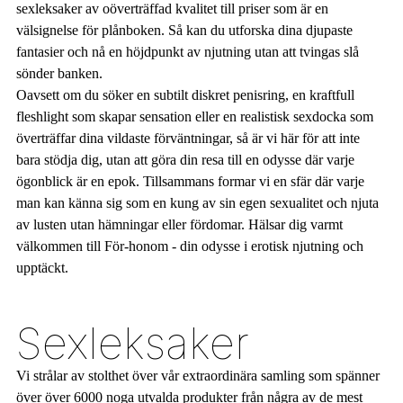
sexleksaker av oöverträffad kvalitet till priser som är en
välsignelse för plånboken. Så kan du utforska dina djupaste
fantasier och nå en höjdpunkt av njutning utan att tvingas slå
sönder banken.
Oavsett om du söker en subtilt diskret penisring, en kraftfull
fleshlight som skapar sensation eller en realistisk sexdocka som
överträffar dina vildaste förväntningar, så är vi här för att inte
bara stödja dig, utan att göra din resa till en odysse där varje
ögonblick är en epok. Tillsammans formar vi en sfär där varje
man kan känna sig som en kung av sin egen sexualitet och njuta
av lusten utan hämningar eller fördomar. Hälsar dig varmt
välkommen till För-honom - din odysse i erotisk njutning och
upptäckt.
Sexleksaker
Vi strålar av stolthet över vår extraordinära samling som spänner
över över 6000 noga utvalda produkter från några av de mest