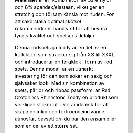
Materialet är en kombination av 92% nylon
och 8% spandex/elastaan, vilket ger en
stretchig och följsam känsla mot huden. För
att säkerställa optimal skötsel
rekommenderas handtvätt för att bevara
tygets kvalitet och spetsens detaljer.
Denna rödspetsiga teddy är en del av en
kollektion som sträcker sig från XS till XXXL,
och introducerar en färgklick i form av röd
spets. Denna modell är en utmärkt
investering för den som söker en sexig och
självsäker look. Med sin kombination av
spets, pärlor och ribbad passform, är Red
Crotchless Rhinestone Teddy en produkt som
verkligen sticker ut. Den är idealisk för att
skapa en intim och förtroendeingivande
atmosfär, oavsett om du bär den ensam eller
som en del av ett större set.