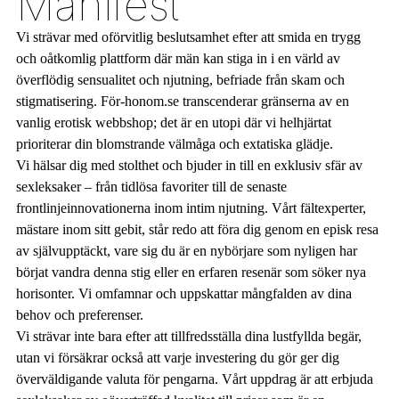
Manifest
Vi strävar med oförvitlig beslutsamhet efter att smida en trygg
och oåtkomlig plattform där män kan stiga in i en värld av
överflödig sensualitet och njutning, befriade från skam och
stigmatisering. För-honom.se transcenderar gränserna av en
vanlig erotisk webbshop; det är en utopi där vi helhjärtat
prioriterar din blomstrande välmåga och extatiska glädje.
Vi hälsar dig med stolthet och bjuder in till en exklusiv sfär av
sexleksaker – från tidlösa favoriter till de senaste
frontlinjeinnovationerna inom intim njutning. Vårt fältexperter,
mästare inom sitt gebit, står redo att föra dig genom en episk resa
av självupptäckt, vare sig du är en nybörjare som nyligen har
börjat vandra denna stig eller en erfaren resenär som söker nya
horisonter. Vi omfamnar och uppskattar mångfalden av dina
behov och preferenser.
Vi strävar inte bara efter att tillfredsställa dina lustfyllda begär,
utan vi försäkrar också att varje investering du gör ger dig
överväldigande valuta för pengarna. Vårt uppdrag är att erbjuda