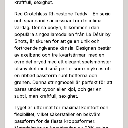
kraftfull, sexighet.
roendeingivande atmosfär, oavsett om du bär den ens
am eller som en del av ett större set. Den rödspetiga f
Red Crotchless Rhinestone Teddy – En sexig
ärgen förstärker den sensuella känslan och gör att du
och spännande accessoar för din intima
känner dig som den du är – självsäker, attraktiv och r
vardag. Denna bodyn, tillkommen i den
edo för äventyr. Låt denna teddy bli din hemliga vapen
populära singoallamodellen från Le Désir by
för att öka din självsäkerhet och njuta av din kropp fu
Shots, är skuren för att ge en unik och
llt ut. Den är en perfekt accessoar för kvällar hemma,
förtroendeingivande känsla. Designen består
romantiska middagar eller när du bara vill känna dig lit
av axelband och tre kvartsärmar, med en
e extra speciell. Denna string är en inbjudan till att utf
övre del prydd med ett elegant spetsmönster
orska din sexualitet och njuta av din egen skönhet.
utsmyckat med små pärlor som smyknas ut i
en ribbad passform runt höfterna och
grenen. Denna stringmodell är perfekt för att
bäras under byxor eller kjol, och ger en
subtil, men kraftfull, sexighet.
Tyget är utformat för maximal komfort och
flexibilitet, vilket säkerställer en bekväm
passform för de flesta kroppsformer.