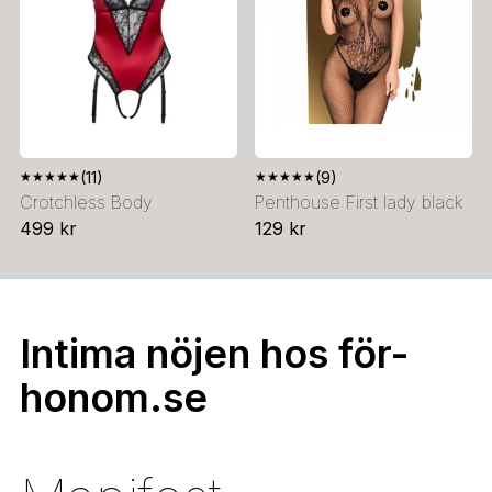
★
★
★
★
★
(11)
★
★
★
★
★
(9)
Crotchless Body
Penthouse First lady black
499 kr
129 kr
Intima nöjen hos för-
honom.se