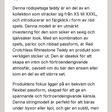
tmärkt investering för den som söker en sexig och själ
Denna rödspetsiga teddy är en del av en
vsäker look. Med sin kombination av spets, pärlor oc
kollektion som sträcker sig från XS till XXXL,
h ribbad passform, är Red Crotchless Rhinestone Ted
och introducerar en färgklick i form av röd
dy en produkt som verkligen sticker ut. Den är idealis
spets. Denna modell är en utmärkt
k för att skapa en intim och förtroendeingivande atmo
investering för den som söker en sexig och
sfär, oavsett om du bär den ensam eller som en del a
självsäker look. Med sin kombination av
v ett större set.Denna string är mer än bara underklä
spets, pärlor och ribbad passform, är Red
der; den är en inbjudan till lekfullhet och självutforskni
Crotchless Rhinestone Teddy en produkt som
ng. Den ribbade passformen skapar en spännande ko
verkligen sticker ut. Den är idealisk för att
ntrast mot huden, och de små pärlorna ger en subtil
skapa en intim och förtroendeingivande
glans som lyfter fram din kropps naturliga kurvor. Sp
atmosfär, oavsett om du bär den ensam eller
etsens elegans kombinerat med den avslappnade strin
som en del av ett större set.
gdesignen skapar en perfekt balans mellan sårbarhet
och självsäkerhet. Tänk dig att du smyger dig in i denn
Produktens fokus ligger på en bekväm och
a teddy, känslan av stretch och den mjuka spetsen m
flexibel passform, skapad för att ge en
ot din hud – en upplevelse som verkligen stimulerar si
spännande och förtroendeingivande känsla.
nnena.Denna stringmodell är perfekt för att bäras un
Denna stringmodell är perfekt för att bäras
der byxor eller kjol, och ger en subtil, men kraftfull, s
under byxor eller kjol, och ger en subtil, men
exighet. Den är idealisk för att skapa en intim och fört