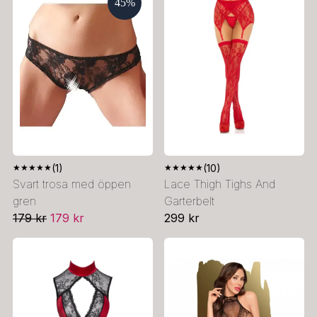
45
%
★
★
★
★
★
(1)
★
★
★
★
★
(10)
Svart trosa med öppen
Lace Thigh Tighs And
gren
Garterbelt
179 kr
179 kr
299 kr