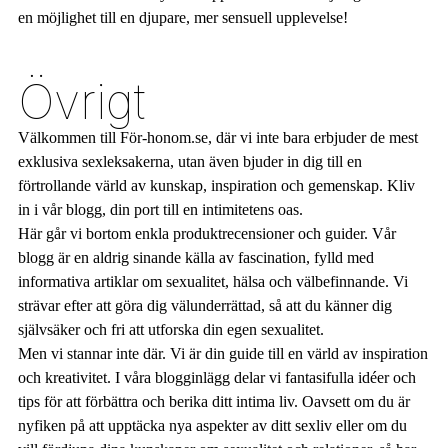
en möjlighet till en djupare, mer sensuell upplevelse!
Övrigt
Välkommen till För-honom.se, där vi inte bara erbjuder de mest
exklusiva sexleksakerna, utan även bjuder in dig till en
förtrollande värld av kunskap, inspiration och gemenskap. Kliv
in i vår blogg, din port till en intimitetens oas.
Här går vi bortom enkla produktrecensioner och guider. Vår
blogg är en aldrig sinande källa av fascination, fylld med
informativa artiklar om sexualitet, hälsa och välbefinnande. Vi
strävar efter att göra dig välunderrättad, så att du känner dig
självsäker och fri att utforska din egen sexualitet.
Men vi stannar inte där. Vi är din guide till en värld av inspiration
och kreativitet. I våra blogginlägg delar vi fantasifulla idéer och
tips för att förbättra och berika ditt intima liv. Oavsett om du är
nyfiken på att upptäcka nya aspekter av ditt sexliv eller om du