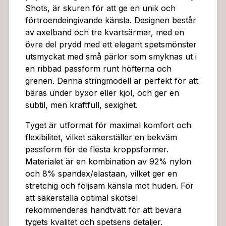
En sexig och spännande accessoar för din intima vard
Shots, är skuren för att ge en unik och
ag. Denna bodyn, tillkommen i den populära singoalla
förtroendeingivande känsla. Designen består
modellen från Le Désir by Shots, är skuren för att ge
av axelband och tre kvartsärmar, med en
en unik och förtroendeingivande känsla. Designen be
övre del prydd med ett elegant spetsmönster
står av axelband och tre kvartsärmar, med en övre de
utsmyckat med små pärlor som smyknas ut i
l prydd med ett elegant spetsmönster utsmyckat med
en ribbad passform runt höfterna och
små pärlor som smyknas ut i en ribbad passform runt
grenen. Denna stringmodell är perfekt för att
höfterna och grenen. Denna stringmodell är perfekt f
bäras under byxor eller kjol, och ger en
ör att bäras under byxor eller kjol, och ger en subtil,
subtil, men kraftfull, sexighet.
men kraftfull, sexighet.Tyget är utformat för maximal
komfort och flexibilitet, vilket säkerställer en bekväm
Tyget är utformat för maximal komfort och
passform för de flesta kroppsformer. Materialet är en
flexibilitet, vilket säkerställer en bekväm
kombination av 92% nylon och 8% spandex/elastaan,
passform för de flesta kroppsformer.
vilket ger en stretchig och följsam känsla mot huden.
Materialet är en kombination av 92% nylon
För att säkerställa optimal skötsel rekommenderas ha
och 8% spandex/elastaan, vilket ger en
ndtvätt för att bevara tygets kvalitet och spetsens det
stretchig och följsam känsla mot huden. För
aljer.Denna rödspetsiga teddy är en del av en kollektio
att säkerställa optimal skötsel
n som sträcker sig från XS till XXXL, och introducerar
rekommenderas handtvätt för att bevara
en färgklick i form av röd spets. Denna modell är en u
tygets kvalitet och spetsens detaljer.