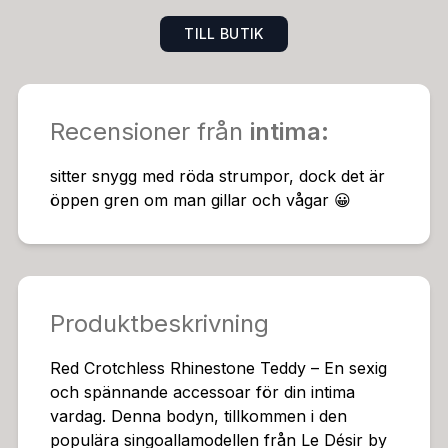
2% nylon och 8% spandex/elastaan, vilket ger en str
TILL BUTIK
etchig och följsam känsla mot huden. För att säkerstäl
la optimal skötsel rekommenderas handtvätt för att be
vara tygets kvalitet och spetsens detaljer.Denna rödsp
etsiga teddy är en del av en kollektion som sträcker si
Recensioner från
intima
:
g från XS till XXXL, och introducerar en färgklick i for
m av röd spets. Denna modell är en utmärkt investeri
sitter snygg med röda strumpor, dock det är
ng för den som söker en sexig och självsäker look. M
öppen gren om man gillar och vågar 😀
ed sin kombination av spets, pärlor och ribbad passfo
rm, är Red Crotchless Rhinestone Teddy en produkt s
om verkligen sticker ut. Den är idealisk för att skapa e
n intim och förtroendeingivande atmosfär, oavsett om
du bär den ensam eller som en del av ett större set.Pr
Produktbeskrivning
oduktens fokus ligger på en bekväm och flexibel pass
form, skapad för att ge en spännande och förtroende
Red Crotchless Rhinestone Teddy – En sexig
ingivande känsla. Denna stringmodell är perfekt för at
och spännande accessoar för din intima
t bäras under byxor eller kjol, och ger en subtil, men
vardag. Denna bodyn, tillkommen i den
kraftfull, sexighet.Red Crotchless Rhinestone Teddy –
populära singoallamodellen från Le Désir by