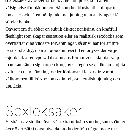
sexleksaker av oöverträffad kvalitet till priser som är en
välsignelse för plånboken. Så kan du utforska dina djupaste
fantasier och nå en höjdpunkt av njutning utan att tvingas slå
sönder banken.
Oavsett om du söker en subtilt diskret penisring, en kraftfull
fleshlight som skapar sensation eller en realistisk sexdocka som
överträffar dina vildaste förväntningar, så är vi här för att inte
bara stödja dig, utan att göra din resa till en odysse där varje
ögonblick är en epok. Tillsammans formar vi en sfär där varje
man kan känna sig som en kung av sin egen sexualitet och njuta
av lusten utan hämningar eller fördomar. Hälsar dig varmt
välkommen till För-honom - din odysse i erotisk njutning och
upptäckt.
Sexleksaker
Vi strålar av stolthet över vår extraordinära samling som spänner
över över 6000 noga utvalda produkter från några av de mest