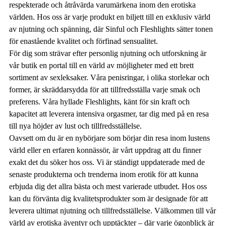
respekterade och åtråvärda varumärkena inom den erotiska
världen. Hos oss är varje produkt en biljett till en exklusiv värld
av njutning och spänning, där Sinful och Fleshlights sätter tonen
för enastående kvalitet och förfinad sensualitet.
För dig som strävar efter personlig njutning och utforskning är
vår butik en portal till en värld av möjligheter med ett brett
sortiment av sexleksaker. Våra penisringar, i olika storlekar och
former, är skräddarsydda för att tillfredsställa varje smak och
preferens. Våra hyllade Fleshlights, känt för sin kraft och
kapacitet att leverera intensiva orgasmer, tar dig med på en resa
till nya höjder av lust och tillfredsställelse.
Oavsett om du är en nybörjare som börjar din resa inom lustens
värld eller en erfaren konnässör, är vårt uppdrag att du finner
exakt det du söker hos oss. Vi är ständigt uppdaterade med de
senaste produkterna och trenderna inom erotik för att kunna
erbjuda dig det allra bästa och mest varierade utbudet. Hos oss
kan du förvänta dig kvalitetsprodukter som är designade för att
leverera ultimat njutning och tillfredsställelse. Välkommen till vår
värld av erotiska äventyr och upptäckter – där varje ögonblick är