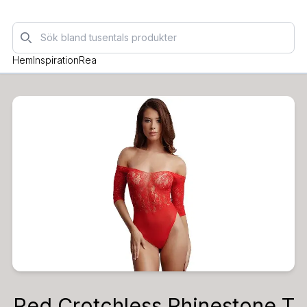
Sök
Hem
Inspiration
Rea
Red Crotchless Rhinestone T