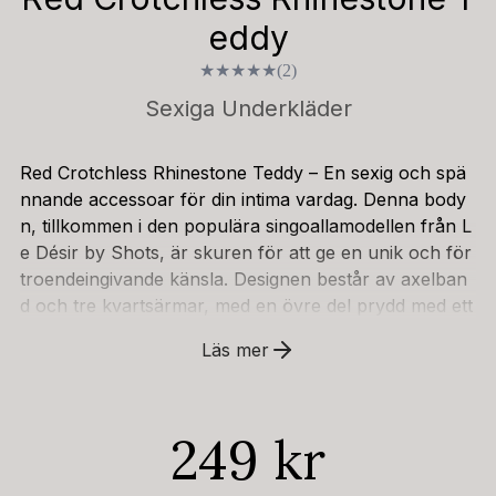
eddy
★
★
★
★
★
(2)
Sexiga Underkläder
Red Crotchless Rhinestone Teddy – En sexig och spä
nnande accessoar för din intima vardag. Denna body
n, tillkommen i den populära singoallamodellen från L
e Désir by Shots, är skuren för att ge en unik och för
troendeingivande känsla. Designen består av axelban
d och tre kvartsärmar, med en övre del prydd med ett
elegant spetsmönster utsmyckat med små pärlor som
Läs mer
smyknas ut i en ribbad passform runt höfterna och gr
enen. Denna stringmodell är perfekt för att bäras und
er byxor eller kjol, och ger en subtil, men kraftfull, se
249 kr
xighet.Tyget är utformat för maximal komfort och flex
ibilitet, vilket säkerställer en bekväm passform för de f
lesta kroppsformer. Materialet är en kombination av 9